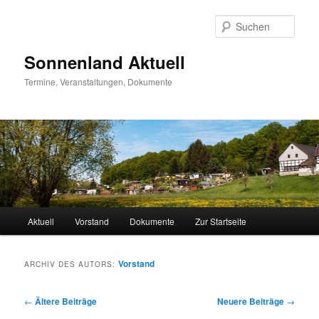
Zum
Zum
Inhalt
sekundären
Such
wechseln
Inhalt
wechseln
Sonnenland Aktuell
Termine, Veranstaltungen, Dokumente
Hauptmenü
Aktuell
Vorstand
Dokumente
Zur Startseite
Vorstand
ARCHIV DES AUTORS:
Beitragsnavigation
←
Ältere Beiträge
Neuere Beiträge
→